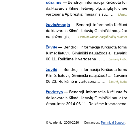
sūrainis
— Bendroji informacija Kirčiuota form
daiktavardis Kilmė: lietuvių, plg. anglų k. ch
vartosena Apibrėžtis: mėsainis su… …
Lietu
žuviažmogis
— Bendroji informacija Kirčiuot
daiktavardis Kilmė: lietuvių Giminiški naujaž
naujažmogis; …
Lietuvių kalbos naujažodžių duom
žuvilė
— Bendroji informacija Kirčiuota forma:
Kilmė: lietuvių Giminiški naujažodžiai: žuvain
06 11. Reikšmė ir vartosena… …
Lietuvių kal
žuvilė
— Bendroji informacija Kirčiuota forma:
Kilmė: lietuvių Giminiški naujažodžiai: žuvain
06 23. Reikšmė ir vartosena… …
Lietuvių kal
žuvlesys
— Bendroji informacija Kirčiuota fo
daiktavardis Kilmė: lietuvių Giminiški naujažo
Atnaujinta: 2014 06 11. Reikšmė ir vartos
© Academic, 2000-2026
Contact us:
Technical Support
,