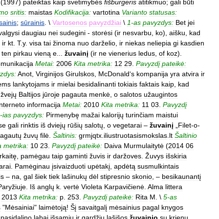
(
1997
)
pateiktas
kaip
svetimybės
fišburgeris
atitikmuo
;
gali
būti
imo
sritis:
maistas
Kodifikacija:
vartotina
Varianto
statusas:
ainis
;
sūrainis
. \
Vartosenos
pavyzdžiai
\
1
-
as
pavyzdys:
Bet
jei
valgysi
daugiau
nei
sudegini
-
storėsi
(
ir
nesvarbu
,
ko
),
aišku
,
kad
ir
kt
.
T
.
y
.
visa
tai
žinoma
nuo
darželio
,
ir
niekas
neliepia
gi
kasdien
ten
pirkau
vieną
e
...
žuvainį
(
ir
ne
vienerius
ledus
,
of
koz
).
munikacija
Metai:
2006
Kita
metrika:
12
29
.
Pavyzdį
pateikė:
zdys:
Anot
,
Virginijos
Girulskos
,
McDonald
‘
s
kompanija
yra
atvira
ir
iems
lankytojams
ir
mielai
besidalinanti
tokiais
faktais
kaip
,
kad
žvejų
Baltijos
jūroje
pagauta
menkė
,
o
salotos
užaugintos
interneto
informacija
Metai:
2010
Kita
metrika:
11
03
.
Pavyzdį
-
ias
pavyzdys:
Pirmenybę
mažai
kalorijų
turinčiam
maistui
se
gali
rinktis
iš
dviejų
rūšių
salotų
,
o
vegetarai
–
žuvainį
„
Filet
-
o
-
agautų
žuvų
filė
.
Šaltinis:
grmjqtx
.
iliustruotasismokslas
.
lt
Šaltinio
a
metrika:
10
23
.
Pavyzdį
pateikė:
Daiva
Murmulaitytė
(
2014
06
rkaitę
,
pamėgau
taip
gaminti
žuvis
ir
daržoves
.
Žuvys
išskiria
arai
.
Pamėginau
įsivaizduoti
upėtakį
,
apdėtą
susmulkintais
is
–
na
,
gal
šiek
tiek
lašinukų
dėl
stipresnio
skonio
, –
besikaunantį
Paryžiuje
.
Iš
anglų
k
.
vertė
Violeta
Karpavičienė
.
Alma
littera
2013
Kita
metrika:
p
.
253
.
Pavyzdį
pateikė:
Rita
M
. \
5
-
as
s
"
Mėsainiai
"
laimėtoją
!
Šį
savaitgalį
mėsainius
pagal
knygos
pasidalino
labai
išsamiu
ir
gardžiu
lašišos
žuvainio
su
krienų