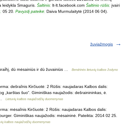
a
leidykla
Smaguris
.
Šaltinis:
lt
-
lt
.
facebook
.
com
Šaltinio
rūšis:
įvairi
:
05
20
.
Pavyzdį
pateikė:
Daiva
Murmulaitytė
(
2014
06
04
).
žuviažmogis
ūrai̇̃nį, dù mėsainiùs ir dù žuvainiùs …
Bendrinės lietuvių kalbos žodyno
rma: dešraĩnis Kirčiuotė: 2 Rūšis: naujadaras Kalbos dalis:
tdog „karštas šuo“. Giminiškas naujažodis: dešrainininkas, ė.
… …
Lietuvių kalbos naujažodžių duomenynas
rma: mėsaĩnis Kirčiuotė: 2 Rūšis: naujadaras Kalbos dalis:
amburger. Giminiškas naujažodis: mėsaininė. Pateikta: 2014 02 25.
uvių kalbos naujažodžių duomenynas