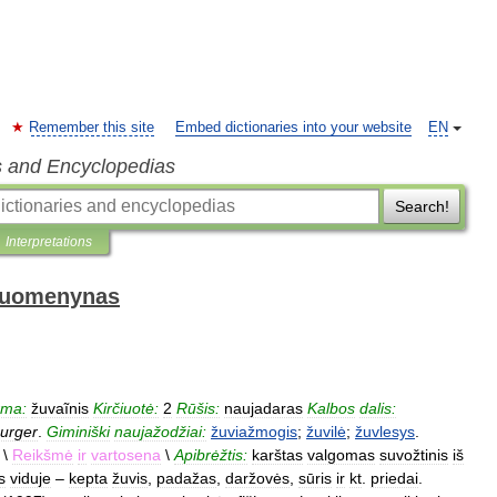
Remember this site
Embed dictionaries into your website
EN
s and Encyclopedias
Search!
Interpretations
 duomenynas
rma:
žuvaĩnis
Kirčiuotė:
2
Rūšis:
naujadaras
Kalbos
dalis:
burger
.
Giminiški
naujažodžiai:
žuviažmogis
;
žuvilė
;
žuvlesys
.
. \
Reikšmė
ir
vartosena
\
Apibrėžtis:
karštas
valgomas
suvožtinis
iš
s
viduje
–
kepta
žuvis
,
padažas
,
daržovės
,
sūris
ir
kt
.
priedai
.