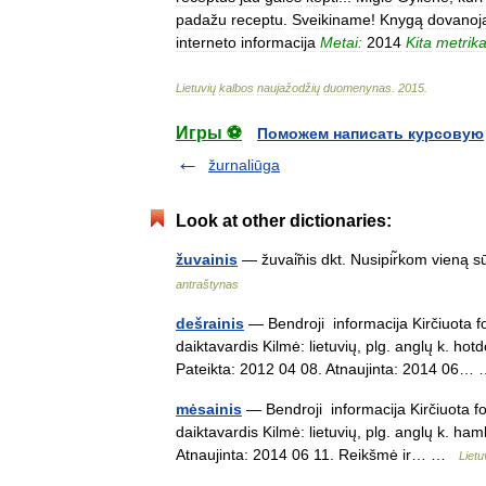
padažu
receptu
.
Sveikiname
!
Knygą
dovanoj
interneto
informacija
Metai:
2014
Kita
metrika
Lietuvių
kalbos
naujažodžių
duomenynas
.
2015
.
Игры ⚽
Поможем написать курсовую
žurnaliūga
Look at other dictionaries:
žuvainis
— žuvai̇̃nis dkt. Nusipir̃kom vieną s
antraštynas
dešrainis
— Bendroji informacija Kirčiuota fo
daiktavardis Kilmė: lietuvių, plg. anglų k. ho
Pateikta: 2012 04 08. Atnaujinta: 2014 06
mėsainis
— Bendroji informacija Kirčiuota fo
daiktavardis Kilmė: lietuvių, plg. anglų k. h
Atnaujinta: 2014 06 11. Reikšmė ir… …
Liet