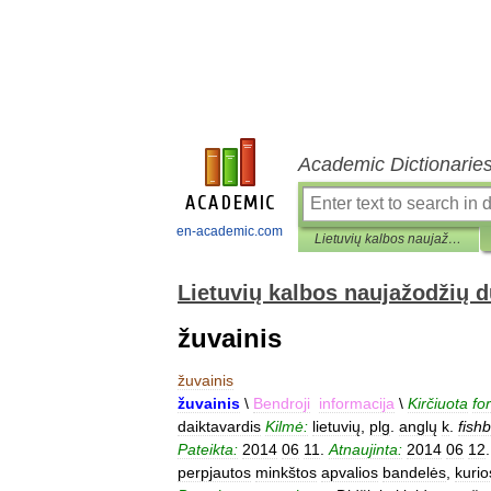
Academic Dictionarie
en-academic.com
Lietuvių kalbos naujažodžių duomenynas
Lietuvių kalbos naujažodžių
žuvainis
žuvainis
žuvainis
\
Bendroji
informacija
\
Kirčiuota
fo
daiktavardis
Kilmė:
lietuvių
,
plg
.
anglų
k
.
fish
Pateikta:
2014
06
11
.
Atnaujinta:
2014
06
12
perpjautos
minkštos
apvalios
bandelės
,
kurio