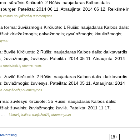
a: sūraĩnis Kirčiuotė: 2 Rūšis: naujadaras Kalbos dalis:
eesburger. Pateikta: 2014 06 11. Atnaujinta: 2014 06 12. Reikšmė ir
vių kalbos naujažodžių duomenynas
a forma: žuviãžmogis Kirčiuotė: 1 Rūšis: naujadaras Kalbos dalis:
odžiai: driežažmogis; galvažmogis; gyvūnžmogis; kiauliažmogis;
enynas
 žuvìlė Kirčiuotė: 2 Rūšis: naujadaras Kalbos dalis: daiktavardis
is; žuviažmogis; žuvlesys. Pateikta: 2014 05 11. Atnaujinta: 2014
bos naujažodžių duomenynas
 žuvìlė Kirčiuotė: 2 Rūšis: naujadaras Kalbos dalis: daiktavardis
is; žuviažmogis; žuvlesys. Pateikta: 2014 05 11. Atnaujinta: 2014
bos naujažodžių duomenynas
rma: žuvlesỹs Kirčiuotė: 3b Rūšis: naujadaras Kalbos dalis:
džiai: žuvainis; žuviažmogis; žuvilė. Pateikta: 2011 11 17.
ena …
Lietuvių kalbos naujažodžių duomenynas
Advertising
18+