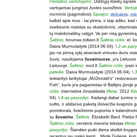
Pastabos
vartotojams:
Didžiųjų
klaidų
sąraše
vartojamas
junginys
žuvies
suvožtinis
.
Vartoj
norminis
(
pagrindinis
)
Sąsajos:
dešrainis
;
mės
kalbėt
apie
mus
-
tai
pirma
,
ir
taip
aišku
,
kad
sveikesnis
maistas
su
skaidulomis
,
vitaminais
tų
makdonaldsų
valgyt
.
Va
per
visą
gyvenimą
Šaltinis:
forumas
.
tolkien
.
lt
Šaltinio
rūšis:
el
.
ko
Daiva
Murmulaitytė
(
2014
06
04
). \
2
-
as
pavy
jau
ne
pirmą
sykį
atverianti
virtuvės
duris
vis
žuvis
,
naudojama
žuvainiuose
,
yra
Lietuvos
Lietuvoje
.
Šaltinis:
mcd
.
lt
Šaltinio
rūšis:
įvairi
pateikė:
Daiva
Murmulaitytė
(
2014
06
04
). \
3
teikiantys
lankytojai
„
McDonald
’
s
“
restoranuo
Fish
“,
kuris
yra
pagamintas
iš
Baltijos
jūroje
p
rūšis:
internetinė
žiniasklaida
Metai:
2012
Kit
04
). \
4
-
as
pavyzdys:
Kadangi
dabar
turime
o
sultis
,
ir
atidarius
paketą
išsiveržia
kvapnūs
g
pomidorais
,
šviežiomis
pupomis
ir
kalendrom
su
žuvainiu
.
Šaltinis:
Elizabeth
Bard
.
Pietūs
Šaltinio
rūšis:
verstinis
meninis
tekstas
Metai:
pavyzdys:
Šiandien
puiki
diena
skelbti
knygo
receptus
jau
galės
kepti
...
Miglė
Gylienė
,
kuri